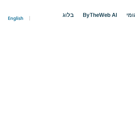
ומי
ByTheWeb AI
בלוג
English