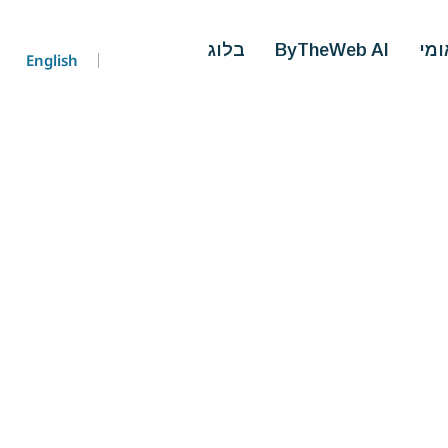
ומי
ByTheWeb AI
בלוג
English