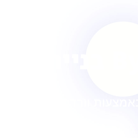
ByTheWeb בניית
באמצעות וורדפרס ואלמנטור