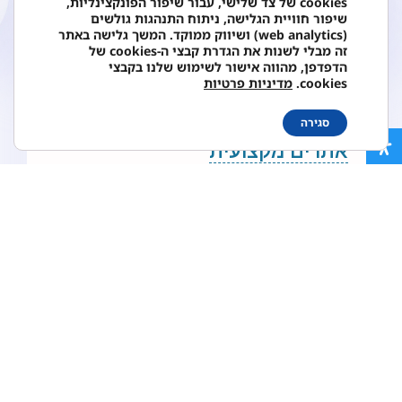
cookies של צד שלישי, עבור שיפור הפונקצינליות,
בבניית הדפים שלך!
שיפור חוויית הגלישה, ניתוח התנהגות גולשים
(web analytics) ושיווק ממוקד. המשך גלישה באתר
זה מבלי לשנות את הגדרת קבצי ה-cookies של
הדפדפן, מהווה אישור לשימוש שלנו בקבצי
cookies.
מדיניות פרטיות
החשיבות בבחירת חברת בניית
סגירה
אתרים מקצועית
כשנרצה לבנות אתר אינטרנט לעסק שלנו - מאד
(!!!) לא מומלץ שנעשה זאת לבד או על ידי בונה
אתרים ללא ניסיון מוכח - תיק עבודות בניית אתרים.
נשמח לשמוע על
הפרוייקט שלכם.
עיצוב אלגנטי, נקי ועכשווי שמוביל