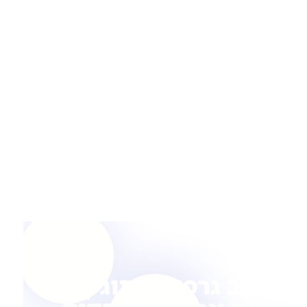
עיצוב גרפי ומיתוג |