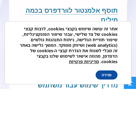
תוסף אלמנטור לוורדפרס בכמה
מילים
אתר זה עושה שימוש בקבצי cookies, לרבות קבצי
תוסף אלמנטור הוא כלי עריכה חזותי מתקדם עבור
cookies של צד שלישי, עבור שיפור הפונקצינליות,
וורדפרס, שמאפשר לך ליצור דפים ותוכן מותאם
שיפור חוויית הגלישה, ניתוח התנהגות גולשים
אישית בצורה יעילה וקלה.
(web analytics) ושיווק ממוקד. המשך גלישה באתר
זה מבלי לשנות את הגדרת קבצי ה-cookies של
הדפדפן, מהווה אישור לשימוש שלנו בקבצי
cookies.
מדיניות פרטיות
סגירה
מדריך שימוש עבור משתמש
מתחיל בתוסף אלמנטור לוורדפרס
זהו מדריך בסיסי לשימוש בתוסף אלמנטור
לוורדפרס. עם התרגול והתנסות, תוכל להבין ולנצל
את היכולות של התוסף בצורה מיטבית. בהצלחה
בבניית הדפים שלך!